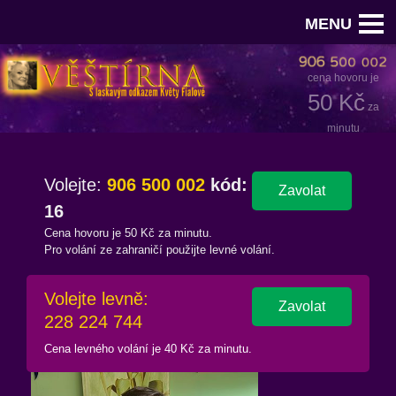
MENU
cena hovoru je
50 Kč
za
minutu
Volejte
:
906 500 002
kód:
Zavolat
16
Cena hovoru je 50 Kč za minutu.
Pro volání ze zahraničí použijte levné volání.
Volejte levně:
Zavolat
228 224 744
Cena levného volání je 40 Kč za minutu.