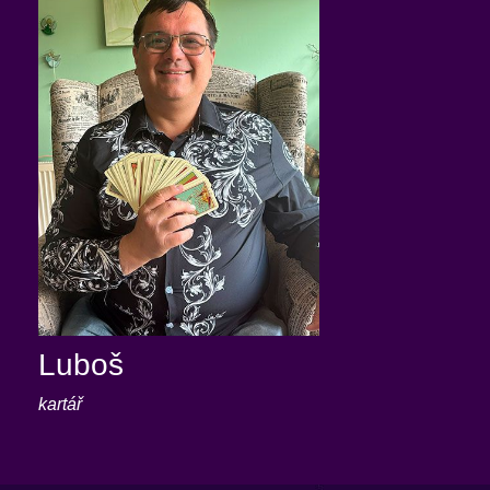
Luboš
kartář